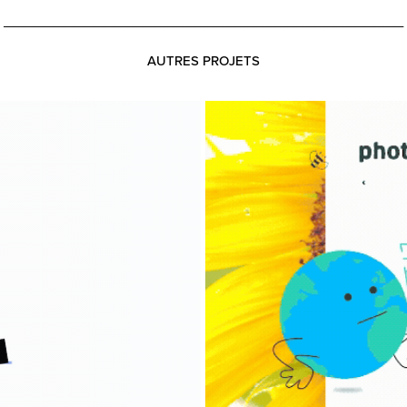
________________________________________
AUTRES PROJETS
Professionnels
Engie
Direction Artistique, Stor
FILM D'ENTREPRISE