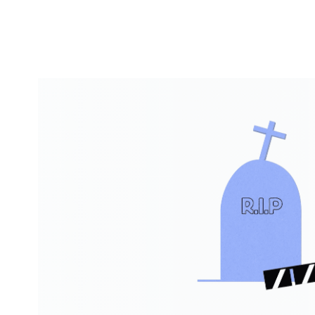
Association des Journalistes 
Direction Artistique, Storyboard et Animation
FILM PÉDAGOGIQUE